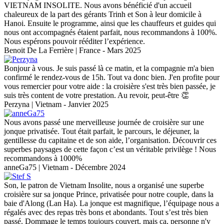
VIETNAM INSOLITE. Nous avons bénéficié d'un accueil
chaleureux de la part des gérants Trinh et Son à leur domicile à
Hanoi. Ensuite le programme, ainsi que les chauffeurs et guides qui
nous ont accompagnés étaient parfait, nous recommandons à 100%.
Nous espérons pouvoir rééditer l’expérience.
Benoit De La Ferrière | France - Mars 2025
Bonjour à vous. Je suis passé là ce matin, et la compagnie m'a bien
confirmé le rendez-vous de 15h. Tout va donc bien. J'en profite pour
vous remercier pour votre aide : la croisière s'est très bien passée, je
suis très content de votre prestation. Au revoir, peut-être 👏
Perzyna | Vietnam - Janvier 2025
Nous avons passé une merveilleuse journée de croisière sur une
jonque privatisée. Tout était parfait, le parcours, le déjeuner, la
gentillesse du capitaine et de son aide, l’organisation. Découvrir ces
superbes paysages de cette façon c’est un véritable privilège ! Nous
recommandons à 1000%
anneGa75 | Vietnam - Décembre 2024
Son, le patron de Vietnam Insolite, nous a organisé une superbe
croisière sur sa jonque Prince, privatisée pour notre couple, dans la
baie d'Along (Lan Ha). La jonque est magnifique, l’équipage nous a
régalés avec des repas très bons et abondants. Tout s’est très bien
passé. Dommage le temps toujours couvert, mais ça, personne n'y