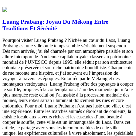
Luang Prabang: Joyau Du Mékong Entre
Traditions Et Sérénité
Pourquoi visiter Luang Prabang ? Nichée au cœur du Laos, Luang
Prabang est une ville où le temps semble véritablement suspendu.
Dès mon arrivée, j’ai été charmée par son atmosphère paisible et son
allure intemporelle. Ancienne capitale royale, classée au patrimoine
mondial de l’UNESCO depuis 1995, elle séduit par son architecture
coloniale préservée et son riche patrimoine bouddhiste. Chaque coin
de rue raconte une histoire, et j’ai souvent eu l’impression de
voyager à travers les époques. Entourée par le Mékong et des
montagnes verdoyantes, Luang Prabang offre des paysages à couper
le souffle, propices à la contemplation. L’un des moments qui m’a le
plus marquée reste celui où j’ai assisté à la procession matinale des
moines, leurs robes safran illuminant doucement les rues encore
endormies. Pour moi, Luang Prabang n’est pas juste une ville, c’est
une expérience. Entre les marchés animés débordant de couleurs, la
cuisine locale aux saveurs riches et les cascades d’une beauté à
couper le souffle, cette ville est un immanquable du Laos. Dans cet
article, je partage avec vous les incontournables de cette ville
unique, les expériences culturelles à vivre absolument, les spécialités