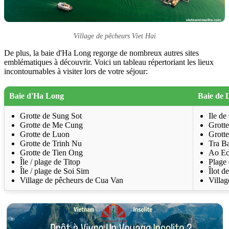
Village de pêcheurs Viet Hai
De plus, la baie d'Ha Long regorge de nombreux autres sites
emblématiques à découvrir. Voici un tableau répertoriant les lieux
incontournables à visiter lors de votre séjour:
Baie d'Ha Long
Baie de 
Grotte de Sung Sot
Ile de
Grotte de Me Cung
Grotte
Grotte de Luon
Grott
Grotte de Trinh Nu
Tra B
Grotte de Tien Ong
Ao E
Île / plage de Titop
Plage
Île / plage de Soi Sim
Îlot 
Village de pêcheurs de Cua Van
Villag