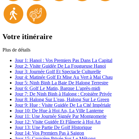
Votre itinéraire
Plus de détails
Jour 1:
Hanoï : Vos Premiers Pas Dans La Capital
Jour 2:
Visite Guidée De La Fougueuse Hanoi
Jour 3:
Journée Golf Et Spectacle Culturelle
Jour 4:
Matinée Golf Et Mise Au Vert à Mai Chau
Jour 5:
Ninh Binh La Baie De Halong Terrestre
Jour 6:
Golf Le Matin, Barque L'après-midi
Jour 7:
De Ninh Binh à Halong : Croisière Privée
Jour 8:
Halong Sur L'eau, Halong Sur Le Green
Jour 9:
Hue : Visite Guidée De La Cité Impériale
Jour 10:
De Hue à Hoi An, La Ville Lanterne
Jour 11:
Une Journée Signée Par Montgomerie
Jour 12:
Visite Guidée Et Flânerie à Hoi An
Jour 13:
Une Partie De Golf Historique
Jour 14:
Vos Premiers Pas à Saigon
Jour 15:
Croisière Privée Sur Le Mékong