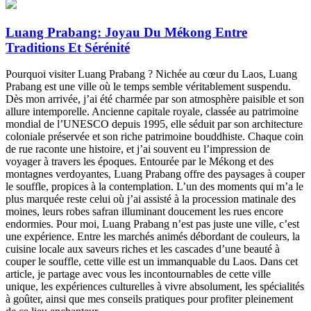
Luang Prabang: Joyau Du Mékong Entre
Traditions Et Sérénité
Pourquoi visiter Luang Prabang ? Nichée au cœur du Laos, Luang
Prabang est une ville où le temps semble véritablement suspendu.
Dès mon arrivée, j’ai été charmée par son atmosphère paisible et son
allure intemporelle. Ancienne capitale royale, classée au patrimoine
mondial de l’UNESCO depuis 1995, elle séduit par son architecture
coloniale préservée et son riche patrimoine bouddhiste. Chaque coin
de rue raconte une histoire, et j’ai souvent eu l’impression de
voyager à travers les époques. Entourée par le Mékong et des
montagnes verdoyantes, Luang Prabang offre des paysages à couper
le souffle, propices à la contemplation. L’un des moments qui m’a le
plus marquée reste celui où j’ai assisté à la procession matinale des
moines, leurs robes safran illuminant doucement les rues encore
endormies. Pour moi, Luang Prabang n’est pas juste une ville, c’est
une expérience. Entre les marchés animés débordant de couleurs, la
cuisine locale aux saveurs riches et les cascades d’une beauté à
couper le souffle, cette ville est un immanquable du Laos. Dans cet
article, je partage avec vous les incontournables de cette ville
unique, les expériences culturelles à vivre absolument, les spécialités
à goûter, ainsi que mes conseils pratiques pour profiter pleinement