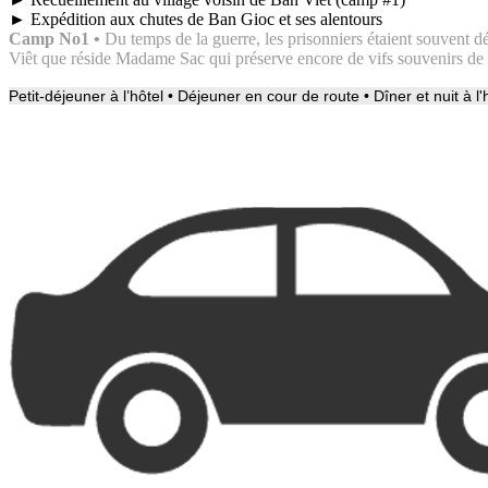
► Expédition aux chutes de Ban Gioc et ses alentours
Camp No1
•
Du temps de la guerre, les prisonniers étaient souvent dép
Viêt que réside Madame Sac qui préserve encore de
vifs souvenirs de
Petit-déjeuner à l’hôtel • Déjeuner en cour de route • Dîner et nuit à l'