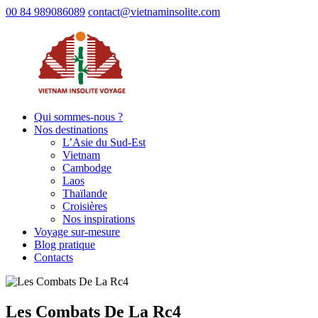
00 84 989086089
contact@vietnaminsolite.com
Qui sommes-nous ?
Nos destinations
L’Asie du Sud-Est
Vietnam
Cambodge
Laos
Thaïlande
Croisières
Nos inspirations
Voyage sur-mesure
Blog pratique
Contacts
Les Combats De La Rc4