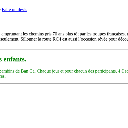
e
Faire un devis
En empruntant les chemins pris 70 ans plus tôt par les troupes français
 seulement. Sillonner la route RC4 est aussi l’occasion rêvée pour déco
s enfants.
es bambins de Ban Ca. Chaque jour et pour chacun des participants, 4 € s
res.