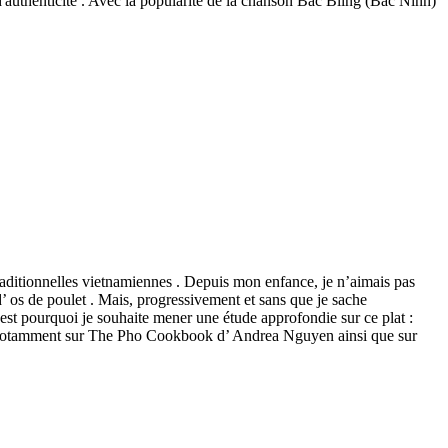
d'authenticité . Avec la popularité de la chanson Bac Bling (Bac Ninh)
aditionnelles vietnamiennes . Depuis mon enfance, je n’aimais pas
d’ os de poulet . Mais, progressivement et sans que je sache
’est pourquoi je souhaite mener une étude approfondie sur ce plat :
iera notamment sur The Pho Cookbook d’ Andrea Nguyen ainsi que sur