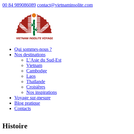
00 84 989086089
contact@vietnaminsolite.com
Qui sommes-nous ?
Nos destinations
L’Asie du Sud-Est
Vietnam
Cambodge
Laos
Thaïlande
Croisières
Nos inspirations
Voyage sur-mesure
Blog pratique
Contacts
Histoire