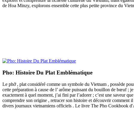
explorer et comprendre la richesse culturelle du Vietnam, mais égaleme
de Hoa Minzy, explorons ensemble cette plus petite province du Viet
Pho: Histoire Du Plat Emblématique
Le phở , plat considéré comme un symbole du Vietnam , possède pourta
cette préparation à cause de l’ arôme puissant du bouillon de bœuf ; je
exactement à quel moment, j’ai fini par l’adorer ; c’est une saveur qu
comprendre son origine , retracer son histoire et découvrir comment 
divers journaux vietnamiens officiels . Le livre The Pho Cookbook 