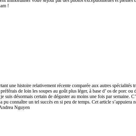
nt immortaliser votre séjour par des photos exceptionnelles et pleines 
nam !
nt une histoire relativement récente comparée aux autres spécialités tr
 préférais de loin les soupes au goût plus léger, à base d’ os de porc ou 
e je suis désormais certain de déguster au moins une fois par semaine. C
il a pu connaître un tel succès en si peu de temps. Cet article s’appu
d'Andrea Nguyen